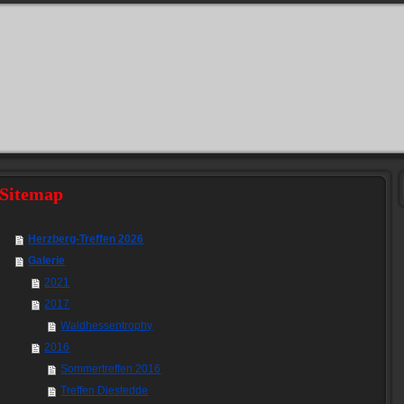
Sitemap
Herzberg-Treffen 2026
Galerie
2021
2017
Waldhessentrophy
2016
Sommertreffen 2016
Treffen Diestedde